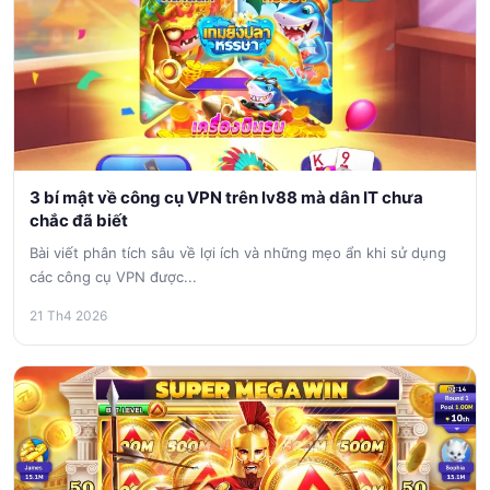
3 bí mật về công cụ VPN trên lv88 mà dân IT chưa
chắc đã biết
Bài viết phân tích sâu về lợi ích và những mẹo ẩn khi sử dụng
các công cụ VPN được...
21 Th4 2026