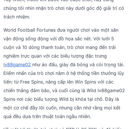
chúng tôi nhìn nhận trò chơi này dưới góc độ giải trí có
trách nhiệm.
World Football Fortunes đưa người chơi vào một sân
vận động sống động với đồ họa sắc nét. Với lưới 5
cuộn và 10 dòng thanh toán, trò chơi mang đến trải
nghiệm trực quan với các biểu tượng đặc trưng
lv88game02
như áo đấu, giày đá bóng và còi trọng tài.
Điểm nhấn của trò chơi nằm ở hệ thống tiền thưởng lũy
tiến: từ Free Spins, nâng cấp lên Win Spins với các
chiến thắng đảm bảo, và cuối cùng là Wild lv88game02
Spins nơi các biểu tượng Wild bị khóa tại chỗ. Đây là
một cơ chế đầy lôi cuốn, nhưng cần nhớ rằng mọi kết
quả đều dựa trên thuật toán ngẫu nhiên.