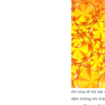
Khi mùa lễ hội bắt
đậm không khí Giá