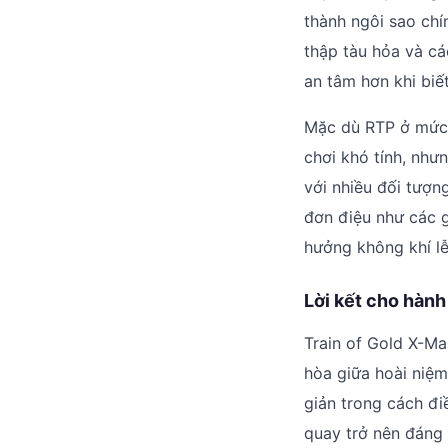
thành ngôi sao chí
thập tàu hỏa và cá
an tâm hơn khi biế
Mặc dù RTP ở mức 
chơi khó tính, như
với nhiều đối tượ
đơn điệu như các g
hưởng không khí lễ
Lời kết cho hành
Train of Gold X-Ma
hòa giữa hoài niệm
giản trong cách đi
quay trở nên đáng 