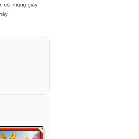
ạn có những giây
này.