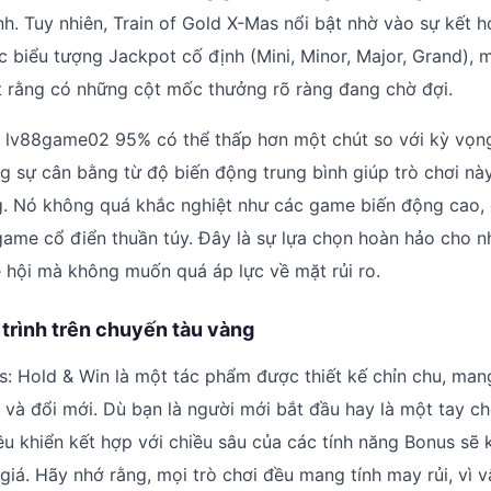
nh. Tuy nhiên, Train of Gold X-Mas nổi bật nhờ vào sự kết 
c biểu tượng Jackpot cố định (Mini, Minor, Major, Grand), 
t rằng có những cột mốc thưởng rõ ràng đang chờ đợi.
lv88game02 95% có thể thấp hơn một chút so với kỳ vọn
ng sự cân bằng từ độ biến động trung bình giúp trò chơi này
ng. Nó không quá khắc nghiệt như các game biến động cao,
ame cổ điển thuần túy. Đây là sự lựa chọn hoàn hảo cho n
 hội mà không muốn quá áp lực về mặt rủi ro.
 trình trên chuyến tàu vàng
s: Hold & Win là một tác phẩm được thiết kế chỉn chu, mang
 và đổi mới. Dù bạn là người mới bắt đầu hay là một tay ch
ều khiển kết hợp với chiều sâu của các tính năng Bonus sẽ
giá. Hãy nhớ rằng, mọi trò chơi đều mang tính may rủi, vì v