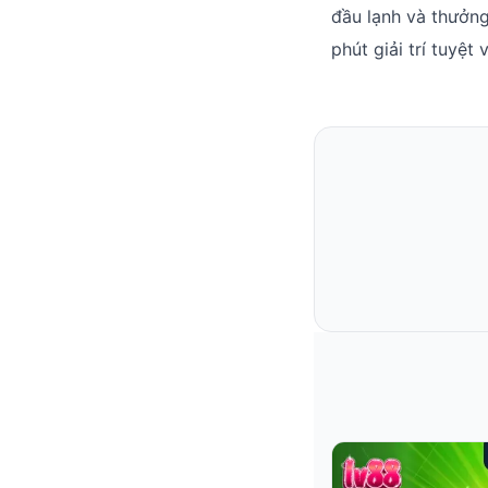
đầu lạnh và thưởng
phút giải trí tuyệ