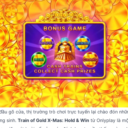
 đầu gõ cửa, thị trường trò chơi trực tuyến lại chào đón n
ng sinh.
Train of Gold X-Mas: Hold & Win
từ Onlyplay là mộ