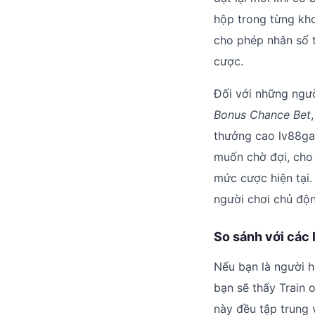
hộp trong từng kh
cho phép nhân số t
cược.
Đối với những ngườ
Bonus Chance Bet
thưởng cao lv88ga
muốn chờ đợi, cho 
mức cược hiện tại.
người chơi chủ độn
So sánh với các 
Nếu bạn là người
bạn sẽ thấy Train
này đều tập trung 